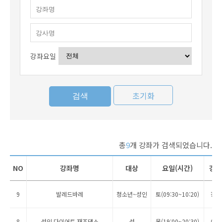
강좌요일
초기화
총
9
개 강좌가 검색되었습니다.
NO
강좌명
대상
요일(시간)
강사
9
발레드바레
청소년~성인
토(09:30~10:20)
장혜
8
성인 다이어트 재즈댄스
성
목(19:00~20:30)
이옥