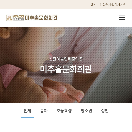
홈
로그인
회원가입
강사지원
전체
유아
초등학생
청소년
성인