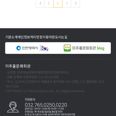
《
〈
1
〉
》
기관소개
개인정보처리방침
이용약관
오시는길
미추홀문화회관
- 상호명: 한국예술문화단체총연합회인천광역시회
- 대표 김재업 사업자번호: 131-82-03286
- 주소: [22309] 인천광역시 제물포구 참외전로 100 (전동 2-5) 전화번호: 032-
765-0250
COPYRIGHT (c) 2004 mchart.co.kr.. ALL Rights Reserved.