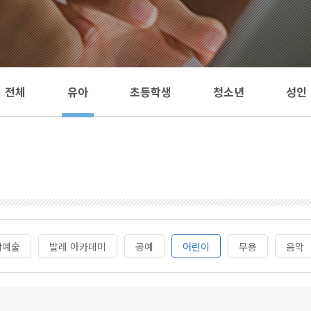
전체
유아
초등학생
청소년
성인
각예술
발레 아카데미
공예
어린이
무용
음악