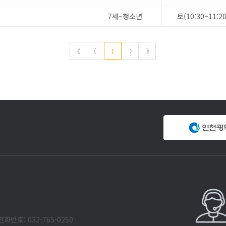
7세~청소년
토(10:30~11:20
《
〈
1
〉
》
화번호: 032-765-0250