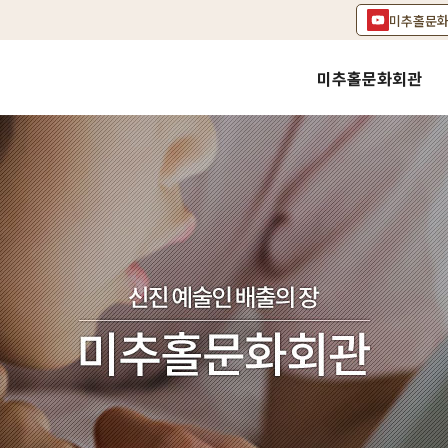
미추홀문
미추홀문화회관