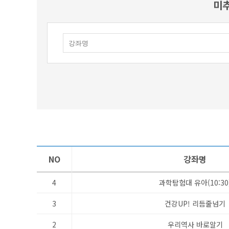
미추
NO
강좌명
4
과학탐험대 유아(10:30
3
건강UP! 리듬줄넘기
2
우리역사 바로알기