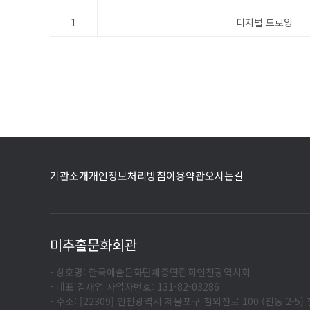
1
디지털 드로잉
기관소개
개인정보처리방침
이용약관
오시는길
미추홀문화회관
- 상호명: 한국예술문화단체총연합회인천광역시회
- 대표 김재업 사업자번호: 131-82-03286
- 주소: [22309] 인천광역시 제물포구 참외전로 100 (전동 2-5) 전