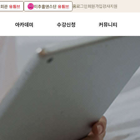
홈
로그인
회원가입
강사지원
화회관
유튜브
미추홀댄스단
유튜브
아카데미
수강신청
커뮤니티