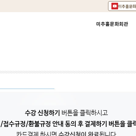
미추홀문
미추홀문화회관