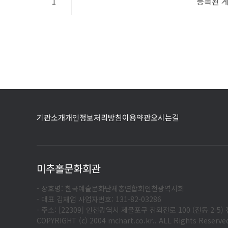
1
등록된 
기관소개
개인정보처리방침
이용약관
오시는길
미추홀문화회관
- 상호명: 한국예술문화단체총연합회인천광역시회
- 대표 김재업 사업자번호: 131-82-03286
- 주소: [22309] 인천광역시 제물포구 참외전로 100 (전동 2-5) 전
COPYRIGHT (c) 2004 mchart.co.kr.. ALL Rights Reserve