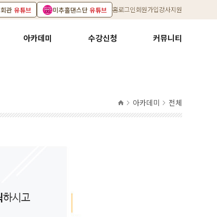
홈
로그인
회원가입
강사지원
화회관
유튜브
미추홀댄스단
유튜브
아카데미
수강신청
커뮤니티
아카데미
전체