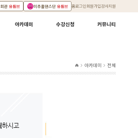
홈
로그인
회원가입
강사지원
화회관
유튜브
미추홀댄스단
유튜브
아카데미
수강신청
커뮤니티
아카데미
전체