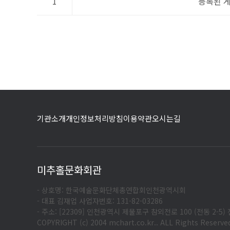
1
등록된 
기관소개
개인정보처리방침
이용약관
오시는길
미추홀문화회관
- 상호명: 한국예술문화단체총연합회인천광역시회
- 대표 김재업 사업자번호: 131-82-03286
- 주소: [22309] 인천광역시 제물포구 참외전로 100 (전동 2-5) 전
COPYRIGHT (c) 2004 mchart.co.kr.. ALL Rights Reserve