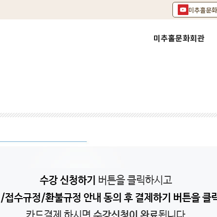
미추홀문
미추홀문화회관