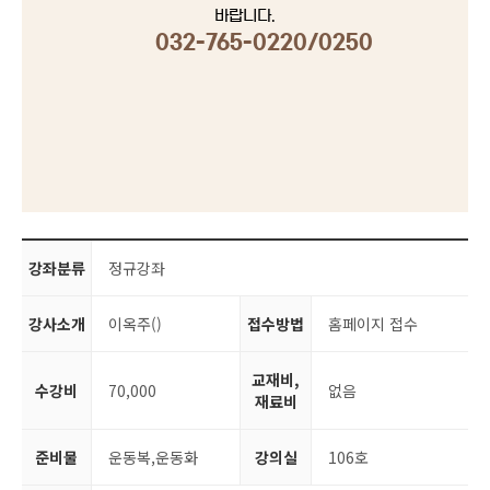
바랍니다.
032-765-0220/0250
강좌분류
정규강좌
강사소개
이옥주()
접수방법
홈페이지 접수
교재비,
수강비
70,000
없음
재료비
준비물
운동복,운동화
강의실
106호