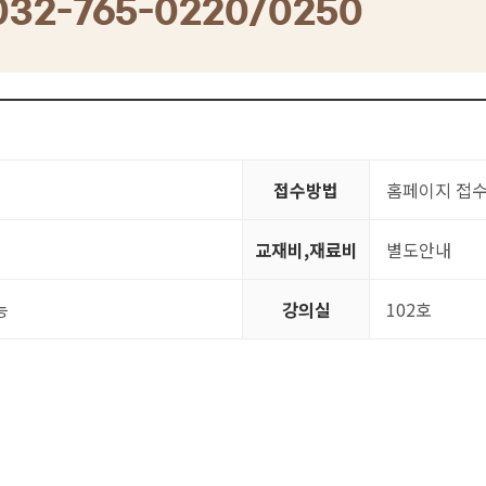
032-765-0220/0250
접수방법
홈페이지 접
교재비,재료비
별도안내
능
강의실
102호