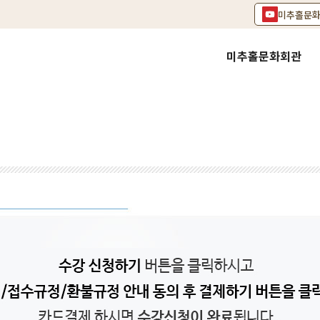
미추홀문
미추홀문화회관