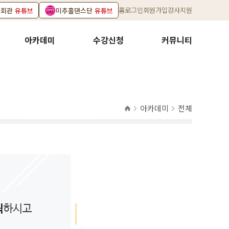
홈
로그인
회원가입
강사지원
화회관
유튜브
미추홀댄스단
유튜브
아카데미
수강신청
커뮤니티
아카데미
전체