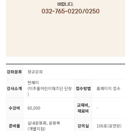
바랍니다.
032-765-0220/0250
강좌분류
정규강좌
현혜미
강사소개
(미추홀어린이재즈단 단장
접수방법
홈페이지 접수
)
교재비,
수강비
60,000
-
재료비
실내운동화, 운동복
준비물
강의실
106호(공연장)
(개별지참)