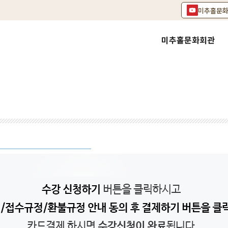
미추홀문
미추홀문화회관