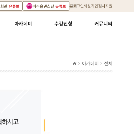
홈
로그인
회원가입
강사지원
화회관
유튜브
미추홀댄스단
유튜브
아카데미
수강신청
커뮤니티
아카데미
전체