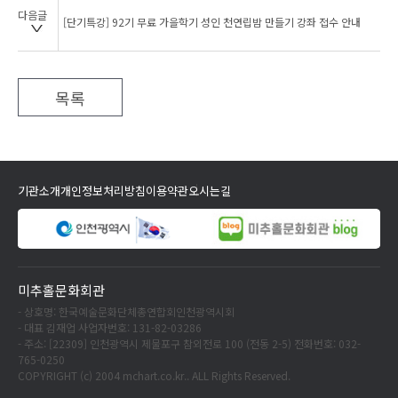
다음글
[단기특강] 92기 무료 가을학기 성인 천연립밤 만들기 강좌 접수 안내
목록
기관소개
개인정보처리방침
이용약관
오시는길
미추홀문화회관
- 상호명: 한국예술문화단체총연합회인천광역시회
- 대표 김재업 사업자번호: 131-82-03286
- 주소: [22309] 인천광역시 제물포구 참외전로 100 (전동 2-5) 전화번호: 032-
765-0250
COPYRIGHT (c) 2004 mchart.co.kr.. ALL Rights Reserved.