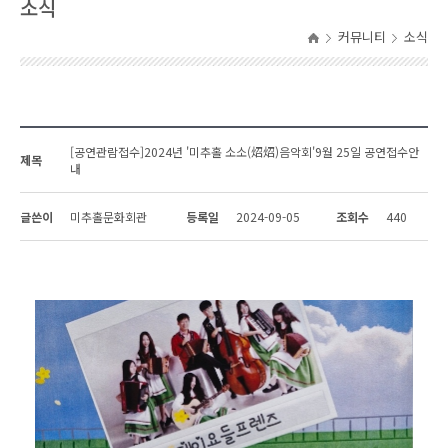
소식
커뮤니티
소식
[공연관람접수]2024년 '미추홀 소소(炤炤)음악회'9월 25일 공연접수안
제목
내
글쓴이
미추홀문화회관
등록일
2024-09-05
조회수
440