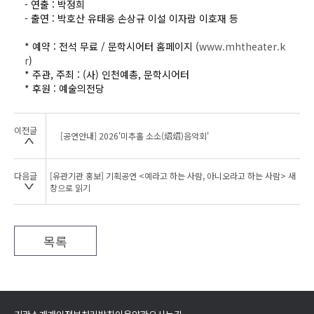
- 연출 : 박정희
- 출연 : 박호산 유태웅 손상규 이설 이자람 이호재 등
* 예약 : 전석 무료 / 문학시어터 홈페이지 (
www.mhtheater.k
r
)
* 주관, 주최 : (사) 인천예총, 문학시어터
* 후원 : 예술의전당
이전글
[공연안내] 2026'미추홀 소소(炤炤)음악회'
다음글
[유관기관 홍보] 기획공연 <예라고 하는 사람, 아니오라고 하는 사람> 새
창으로 읽기
목록