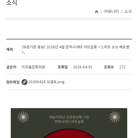
소식
커뮤니티
소식
[유관기관 홍보] 2026년 4월 문학시어터 아트살롱 <스피릿 오브 베토벤
제목
>,
글쓴이
미추홀문화회관
등록일
2026-04-01
조회수
272
20260428 오셀로.png
첨부파일