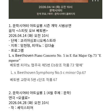
1. 문학시어터 아트살롱 시즌 개막 시범상연
음악 <스피릿 오브 베토벤>
2026.04.14 (화) 오전 10시
- 단체 : 코리아심포니오케스트라
- 지휘 : 임헌정, 피아노 : 김다솔
- 프로그램
L. v. Beethoven
Piano Concerto No. 5 in E flat Major Op.73 "E
mperor"
베토벤
피아노 협주곡 제
5
번
Eb
장조 작품
73 ‘
황제
’
L. v. Beethoven
Symphony No.5 c minor Op.67
베토벤
교향곡
5
번
c
단조 작품
67
2. 문학시어터 아트살롱 1 (4월 주제 : 문학)
연극 <오셀로>
2026.04.28 (화) 오전 10시
- 작 : 셰익스피어