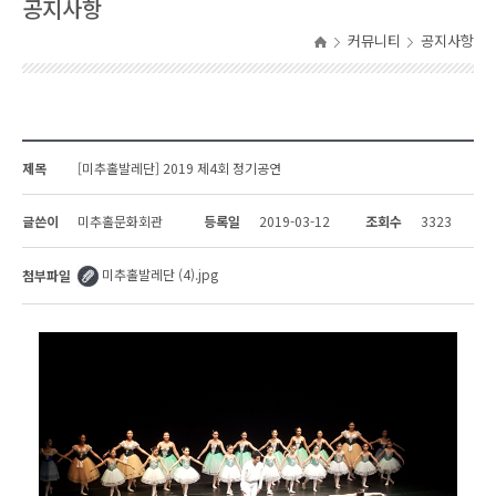
공지사항
커뮤니티
공지사항
제목
[미추홀발레단] 2019 제4회 정기공연
글쓴이
미추홀문화회관
등록일
2019-03-12
조회수
3323
미추홀발레단 (4).jpg
첨부파일