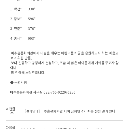
1 박선* 330*
2 장보* 596*
3 전준* 376*
4 홍새* 093*
미추홀문화회관에서 미술을 배우는 어린이들의 꿈을 응원하고자 하는 마음으
로 기획된 만큼,
보다 신중하고 공정하게 선정하고, 조금 더 많은 아이들에게 기회를 주고자 함
이니
많은 양해 부탁드립니다.
● 문의사항
미추홀문화회관 사무실 032-765-0220/0250
이전글
[결과안내] 미추홀문화회관 서예 심화반 4기 최종 선정 결과 안내
다음글