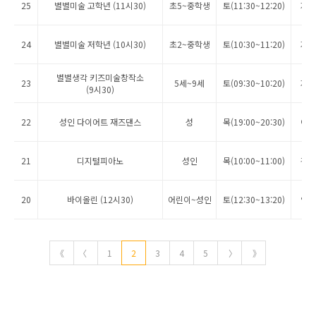
25
별별미술 고학년 (11시30)
초5~중학생
토(11:30~12:20)
지순
24
별별미술 저학년 (10시30)
초2~중학생
토(10:30~11:20)
지순
별별생각 키즈미술창작소
23
5세~9세
토(09:30~10:20)
지순
(9시30)
22
성인 다이어트 재즈댄스
성
목(19:00~20:30)
이옥
21
디지털피아노
성인
목(10:00~11:00)
김소
20
바이올린 (12시30)
어린이~성인
토(12:30~13:20)
안지
《
〈
1
2
3
4
5
〉
》