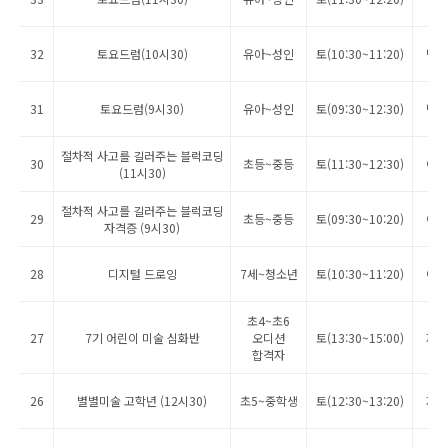
32
토요드럼(10시30)
유아~성인
토(10:30~11:20)
박삼
31
토요드럼(9시30)
유아~성인
토(09:30~12:30)
박삼
절차적 사고를 길러주는 블럭코딩
30
초등~중등
토(11:30~12:30)
이여
(11시30)
절차적 사고를 길러주는 블럭코딩
29
초등~중등
토(09:30~10:20)
이여
자격증 (9시30)
28
디지털 드로잉
7세~청소년
토(10:30~11:20)
이여
초4~초6
27
7기 어린이 미술 심화반
오디션
토(13:30~15:00)
지순
합격자
26
별별미술 고학년 (12시30)
초5~중학생
토(12:30~13:20)
지순