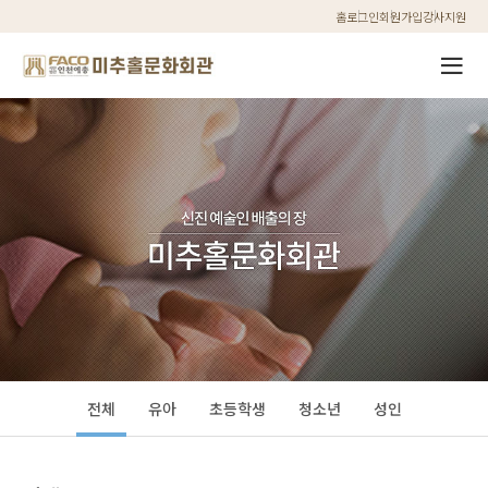
홈
로그인
회원가입
강사지원
전체
유아
초등학생
청소년
성인