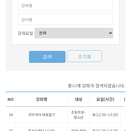
강좌요일
초기화
총
64
개 강좌가 검색되었습니다.
NO
강좌명
대상
요일(시간)
강
초등학생~
34
우리역사 바로알기
토(12:30~13:20)
우도
청소년
33
토요드럼(11시30)
유아~성인
토(11:30~12:20)
박삼