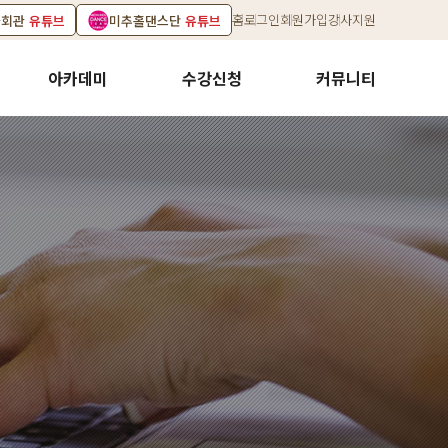
홈
로그인
회원가입
강사지원
화회관
유튜브
미추홀댄스단
유튜브
아카데미
수강신청
커뮤니티