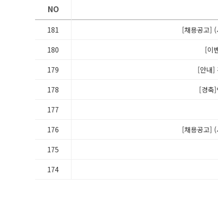
NO
181
[채용공고] 
180
[이
179
[안내]
178
[경축
177
176
[채용공고] 
175
174