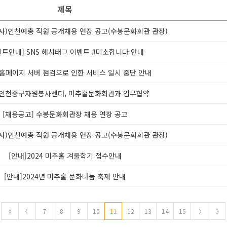
제목
(사)인천예총 직원 공개채용 연장 공고(수봉문화회관 관장)
벤트안내] SNS 해시태그 이벤트 #미소합니다 안내
 홈페이지 서버 점검으로 인한 서비스 일시 중단 안내
]인천중구자원봉사센터, 미추홀문화회관과 업무협약
[채용공고] 수봉문화회관장 채용 연장 공고
(사)인천예총 직원 공개채용 연장 공고(수봉문화회관 관장)
[안내]2024 미추홀 겨울학기 접수안내
[안내]2024년 미추홀 문화나눔 축제 안내
《
〈
7
8
9
10
11
12
13
14
15
〉
》