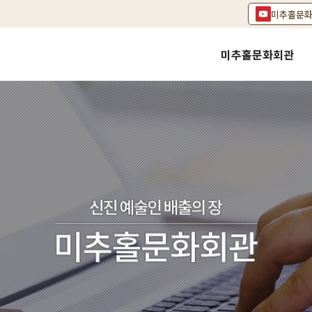
미추홀문
미추홀문화회관